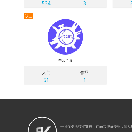
534
3
认证
芊云全景
人气
作品
51
1
平台仅提供技术支持，作品若涉及侵权，请及时联系处理