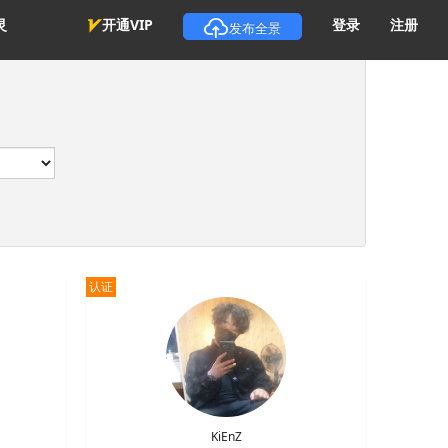
灵
开通VIP
登录
注册
发布全景
认证
KiEnZ