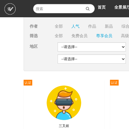
首页
全景展
作者
全部
人气
作品
新品
综
筛选
全部
免费会员
尊享会员
高级
地区
认证
认证
三叉姬