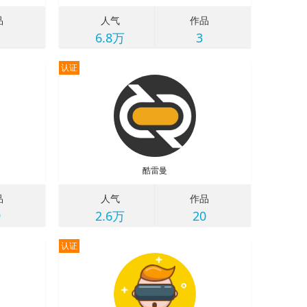
品
人气
作品
6.8万
3
认证
酷雷曼
品
人气
作品
9
2.6万
20
认证