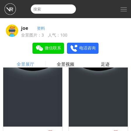
切
换
导
航
joe
资料
全景图片：3 人气：100
微信联系
电话咨询
全景展厅
全景视频
足迹